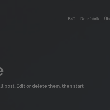
B4T
Denkfabrik
Üb
e
ll post. Edit or delete them, then start