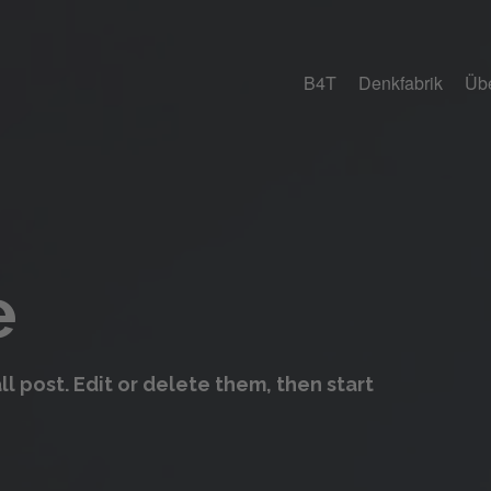
B4T
Denkfabrik
Üb
e
ll post. Edit or delete them, then start