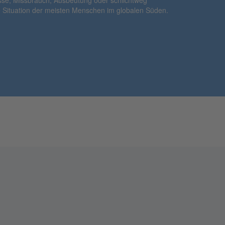
sse, Missbrauch, Ausbeutung oder schlichtweg
ie Situation der meisten Menschen im globalen Süden.