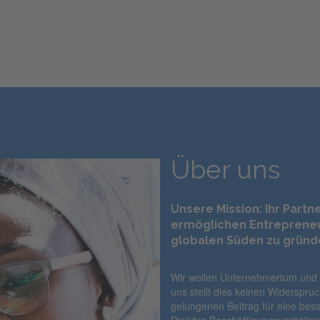
Über uns
Unsere Mission: Ihr Partn
ermöglichen Entreprene
globalen Süden zu gründ
Wir wollen Unternehmertum und 
uns stellt dies keinen Widerspru
gelungenen Beitrag für eine bess