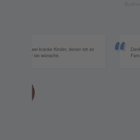
Busine
ich so
Dank eurer Ausbildung habe ich einen guten 
Familie ernähren.
Sopheap
Kambodscha